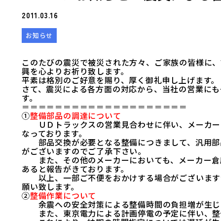
2011.03.16
お知らせ
このたびの震災で被災された方々、ご家族の皆様に、
興を心よりお祈り致します。
平素は格別のご好意を賜り、厚く御礼申し上げます。
さて、震災による各方面の対応から、当社の営業にも
す。
＝＝＝＝＝＝＝＝＝＝＝＝＝＝＝＝＝＝＝＝
①
整備部品の調達について
ＵＤトラックスの営業見合わせに伴い、メーカー・
なっております。
部品交換が必要となる整備につきまして、汎用部品
がございますのでご了承下さい。
また、その他のメーカーにおいても、メーカー倉庫
あると報告がきております。
以上、一部ご不便をおかけする場合がございますが
願い致します。
②
整備作業について
余震への安全対策による整備時間の負担増が生じ
また、東京電力による計画停電の予定に伴い、整備