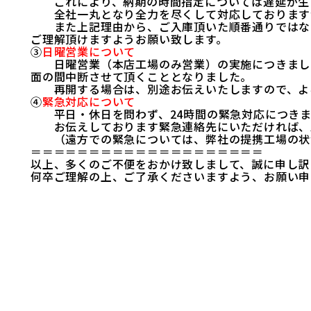
これにより、納期の時間指定については遅延が生じ
全社一丸となり全力を尽くして対応しておりますが
また上記理由から、ご入庫頂いた順番通りではない
ご理解頂けますようお願い致します。
③
日曜営業について
日曜営業（本店工場のみ営業）の実施につきまして
面の間中断させて頂くこととなりました。
再開する場合は、別途お伝えいたしますので、よ
④
緊急対応について
平日・休日を問わず、24時間の緊急対応につきま
お伝えしております緊急連絡先にいただければ、
（遠方での緊急については、弊社の提携工場の状
＝＝＝＝＝＝＝＝＝＝＝＝＝＝＝＝＝＝＝＝
以上、多くのご不便をおかけ致しまして、誠に申し訳
何卒ご理解の上、ご了承くださいますよう、お願い申