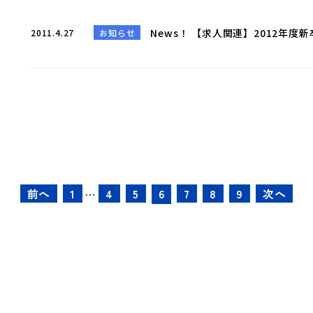
News！ 【求人関連】2012年
2011.4.27
お知らせ
…
前へ
1
4
5
6
7
8
9
次へ